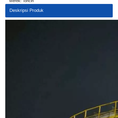
Merek:
Toncin
Deskripsi Produk