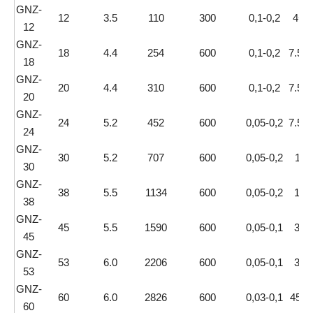
GNZ-
12
3.5
110
300
0,1-0,2
4+1
12
GNZ-
18
4.4
254
600
0,1-0,2
7.5+2
18
GNZ-
20
4.4
310
600
0,1-0,2
7.5+2
20
GNZ-
24
5.2
452
600
0,05-0,2
7.5+2
24
GNZ-
30
5.2
707
600
0,05-0,2
11+
30
GNZ-
38
5.5
1134
600
0,05-0,2
15+
38
GNZ-
45
5.5
1590
600
0,05-0,1
37+
45
GNZ-
53
6.0
2206
600
0,05-0,1
37+
53
GNZ-
60
6.0
2826
600
0,03-0,1
45+5
60