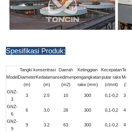
Spesifikasi Produk:
Tangki konsentrasi
Daerah
Ketinggian
Kecepatan
Tena
Model
Diameter
Kedalaman
sedimen
pengangkatan
putar rake
Motor
(m)
(m)
(m2)
rake (mm)
(r/mnt)
(KW
GNZ-
3
2.5
10
300
0,1-0,2
3+1
3
GNZ-
6
3.0
28
300
0,1-0,2
4+1
6
GNZ-
9
3.2
63
300
0,1-0,2
4+1
9