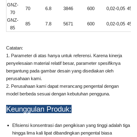
GNZ-
70
6.8
3846
600
0,02-0,05
45+5
70
GNZ-
85
7.8
5671
600
0,02-0,05
45+5
85
Catatan:
1. Parameter di atas hanya untuk referensi. Karena kinerja
penyelesaian material relatif besar, parameter spesifiknya
bergantung pada gambar desain yang disediakan oleh
perusahaan kami.
2. Perusahaan kami dapat merancang pengental dengan
model berbeda sesuai dengan kebutuhan pengguna.
Keunggulan Produk:
Efisiensi konsentrasi dan pengikisan yang tinggi adalah tiga
hingga lima kali lipat dibandingkan pengental biasa