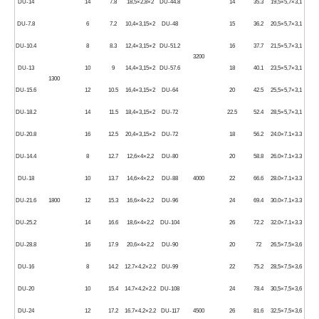
DU-14
14
7.8
18,5×2,8×2
DU-44.8
14
35.3
19,5×5,7×3,1
DU-7.8
6
7.2
10,4×3,15×2
DU-48
15
36.2
20,5×5,7×3,1
DU-10.4
8
8.3
12,4×3,15×2
DU-51.2
16
37.7
21,5×5,7×3,1
3200
DU-13
10
9
14,4×3,15×2
DU-57.6
18
40.1
23,5×5,7×3,1
1300
DU-15.6
12
10.5
16,4×3,15×2
DU-64
20
42.5
25,5×5,7×3,1
DU-18.2
14
11.5
18,4×3,15×2
DU-72
22.5
52.4
28,5×5,7×3,1
DU-20.8
16
12.5
20,4×3,15×2
DU-72
18
56.2
24.0×7.1×3.3
DU-14.4
8
12.7
12,6×4×2,2
DU-80
20
58.8
26.0×7.1×3.3
DU-18
10
13.7
14,6×4×2,2
DU-88
4000
22
66.6
28.0×7.1×3.3
DU-21.6
1800
12
15.3
16,6×4×2,2
DU-96
24
69.4
30.0×7.1×3.3
DU-25.2
14
16.6
18,6×4×2,2
DU-104
26
72.2
32.0×7.1×3.3
DU-28.8
16
17.9
20,6×4×2,2
DU-90
20
72
26,5×7,5×3,6
DU-16
8
14.2
12.7×4.2×2.2
DU-99
22
75.2
28,5×7,5×3,6
DU-20
10
15.4
14.7×4.2×2.2
DU-108
24
78.4
30,5×7,5×3,6
DU-24
12
17.2
16.7×4.2×2.2
DU-117
4500
26
81.6
32,5×7,5×3,6