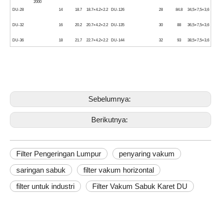
2000
DU-28
14
18.7
18.7×4.2×2.2
DU-126
28
84.8
34,5×7,5×3,6
DU-32
16
20.2
20.7×4.2×2.2
DU-135
30
88
36,5×7,5×3,6
DU-36
18
21.7
22.7×4.2×2.2
DU-144
32
93
38,5×7,5×3,6
Sebelumnya:
Berikutnya:
Filter Pengeringan Lumpur
penyaring vakum
saringan sabuk
filter vakum horizontal
filter untuk industri
Filter Vakum Sabuk Karet DU