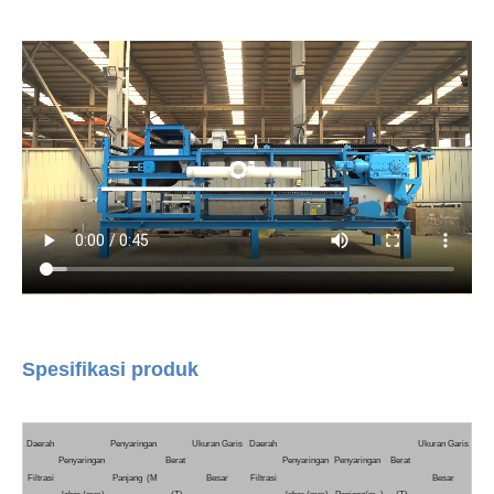
Spesifikasi produk
Daerah
Penyaringan
Ukuran Garis
Daerah
Ukuran Garis
Penyaringan
Berat
Penyaringan
Penyaringan
Berat
Filtrasi
Panjang (M
Besar
Filtrasi
Besar