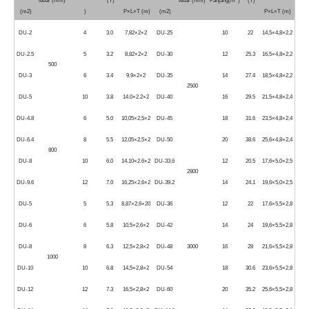
lebar (mm)
(T)
lebar (mm)
Panjang(m )
(T)
(m2)
)
P×L×T (m)
(m2)
P×L×T (m)
DU-2
4
3.0
7,82×2×2
DU-25
10
22
14,5×4,8×2,2
DU-2.5
5
3.2
8,82×2×2
DU-30
12
25.3
16,5×4,8×2,2
500
DU-3
6
3.4
9,9×2×2
DU-35
14
27.4
18,5×4,8×2,2
2500
DU-5
10
3.8
14.0×2.2×2
DU-40
16
29.5
21,5×4,8×2,4
DU-4.8
6
5.0
10,05×2,5×2
DU-45
18
31.6
23,5×4,8×2,4
DU-6.4
8
5.5
12,05×2,5×2
DU-50
20
38.6
25,6×4,8×2,4
800
DU-8
10
6.0
14.10×2.6×2
DU-33.6
12
20.5
17,6×5,0×2,5
2800
DU-9.6
12
7.0
16,25×2,6×2
DU-39.2
14
24.1
19,6×5,0×2,5
DU-5
5
5.3
8,87×2,6×20
DU-36
12
22
17,6×5,5×2,8
DU-6
6
5.8
10,5×2,6×2
DU-42
14
24
19,6×5,5×2,8
DU-8
8
6.3
12,5×2,8×2
DU-48
3000
16
28
21,6×5,5×2,8
1000
DU-10
10
6.8
14,5×2,8×2
DU-54
18
30.6
23,6×5,5×2,8
DU-12
12
7.3
16,5×2,8×2
DU-60
20
35.2
25,6×5,5×2,8