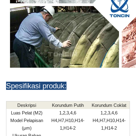
Spesifikasi produk:
Deskripsi
Korundum Putih
Korundum Coklat
Luas Pelat (M2)
1,2,3,4,6
1,2,3,4,6
Model Pelapisan
H4,H7,H10,H14-
H4,H7,H10,H14-
(μm)
1,H14-2
1,H14-2
Ukuran Bahan