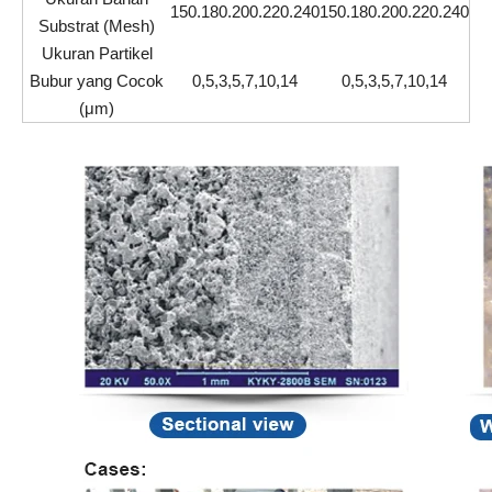
150.180.200.220.240
150.180.200.220.240
Substrat (Mesh)
Ukuran Partikel
Bubur yang Cocok
0,5,3,5,7,10,14
0,5,3,5,7,10,14
(μm)