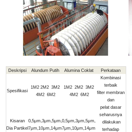
Deskripsi
Alundum Putih
Alumina Coklat
Perkataan
Kombinasi
terbaik
1M2 2M2 3M2
1M2 2M2 3M2
Spesifikasi
filter membran
4M2 6M2
4M2 6M2
dan
pelat dasar
seharusnya
Kisaran
0,5μm,3μm,5μm,
0,5μm,3μm,5μm,
dilakukan
Dia Partikel
7μm,10μm,14μm
7μm,10μm,14μm
terhadap