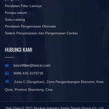
Peralatan Filter Lainnya
Pompa vakum
Suku cadang
Peralatan Pengemasan Otomatis
Sistem Penyampaian dan Pengemasan Cerdas
HUBUNGI KAMI
toncinfilter@toncin.com


0086-535-3379736

Zona C (Songshan), Zona Pengembangan Ekonomi, Kota
Qixia, Provinsi Shandong, Cina
Hak Cipta © 2021 Nuclear Industry Yantai Toncin Group Co.,Ltd​