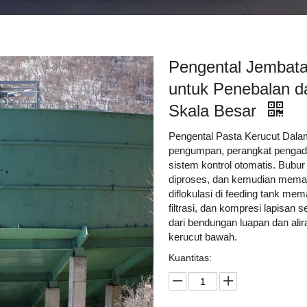
Pengental Jembat
untuk Penebalan d
Skala Besar
Pengental Pasta Kerucut Dalam
pengumpan, perangkat pengaduk
sistem kontrol otomatis. Bubu
diproses, dan kemudian memas
diflokulasi di feeding tank mem
filtrasi, dan kompresi lapisan s
dari bendungan luapan dan alir
kerucut bawah.
Kuantitas: