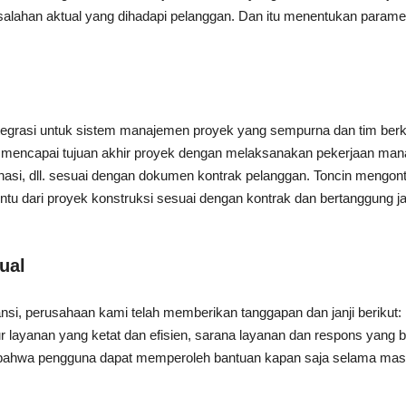
han aktual yang dihadapi pelanggan. Dan itu menentukan parameter s
tegrasi untuk sistem manajemen proyek yang sempurna dan tim berku
mencapai tujuan akhir proyek dengan melaksanakan pekerjaan manaj
dinasi, dll. sesuai dengan dokumen kontrak pelanggan. Toncin mengontr
ntu dari proyek konstruksi sesuai dengan kontrak dan bertanggung j
ual
ansi, perusahaan kami telah memberikan tanggapan dan janji beriku
ur layanan yang ketat dan efisien, sarana layanan dan respons yan
 bahwa pengguna dapat memperoleh bantuan kapan saja selama mas