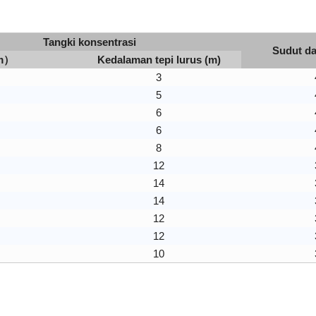
Tangki konsentrasi
Sudut da
(m）
Kedalaman tepi lurus (m)
3
5
6
6
8
12
14
14
12
12
10