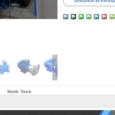
Tambahkan ke Keranj
Merek:
Toncin